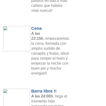
paseos en barco más
cañero que habéis
visto nunca!!
Cena
A las
23:
15
h.
empezaremos
la cena, formada con
amplio surtido de
canapés y frutas, ideal
para romper el hielo y
empezar la noche con
buen pie y mucha
energía!!!
Barra libre !!
A las 24:00h.
llega el
momento más