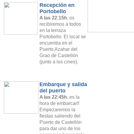
Recepción en
Portobello
A las 2
2
:
15
h.
os
recibiremos a todos
en la terraza
Portobello. El local se
encuentra en el
Puerto Azahar del
Grao de Castellón
(junto a los cines).
Embarque y salida
del puerto
A las 22:
4
5h.
es la
hora de embarcar!!
Empezaremos la
fiestas saliendo del
Puerto de Castellón
para dar uno de los