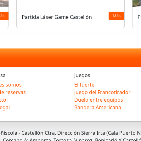
ás
Más
Partida Láser Game Castellón
P
sa
Juegos
es somos
El fuerte
de reservas
Juego del Francotirador
cto
Duelo entre equipos
legal
Bandera Americana
ñíscola - Castellón Ctra. Dirección Sierra Irta (Cala Puerto 
 Cercano A: Amposta, Tortosa, Vinaroz, Benicarló Y Castell