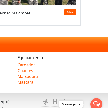
Más
ack Mini Combat
Equipamiento
Cargador
Guantes
Marcadora
Máscara
Negro)
Message us
ón