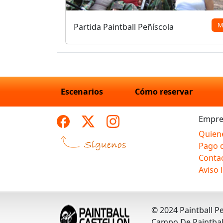
M
Partida Paintball Peñíscola
Escenarios
Cómo reservar
Empre
Quien
Pago 
Conta
Aviso 
© 2024 Paintball Pe
Campo De Paintball