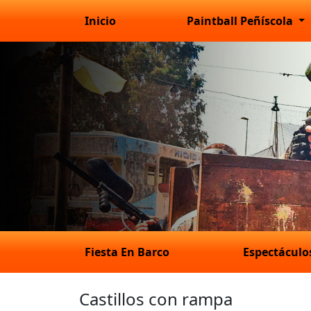
Inicio
Paintball Peñíscola
Fiesta En Barco
Espectácul
Castillos con rampa