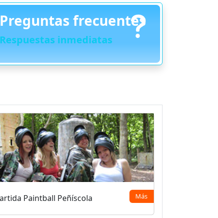
Preguntas frecuentes
Respuestas inmediatas
Más
artida Paintball Peñíscola