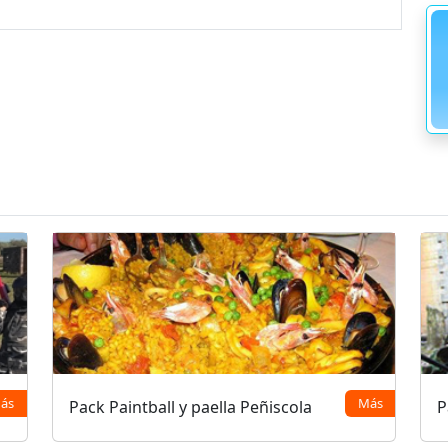
ás
Más
Pack Paintball y paella Peñiscola
P