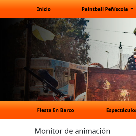
Inicio
Paintball Peñíscola
Fiesta En Barco
Espectácul
Monitor de animación